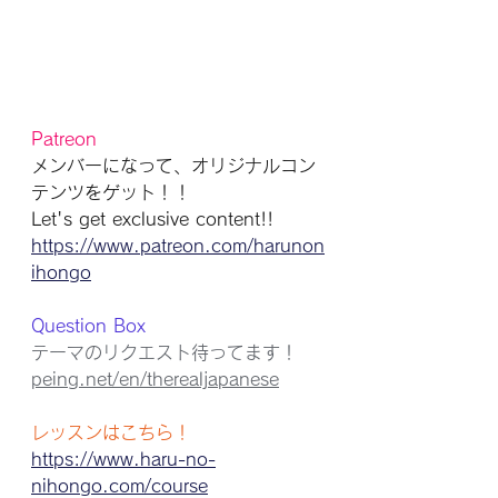
Patreon
メンバーになって、オリジナルコン
テンツをゲット！！ 
Let's get exclusive content!!
https://www.patreon.com/harunon
ihongo
Question Box
テーマのリクエスト待ってます！
peing.net/en/therealjapanese
レッスンはこちら！
https://www.haru-no-
nihongo.com/course