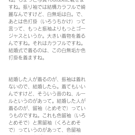
すね。振り袖では結構カラフルで綺
麗なんですけど、白無垢は白。で、
あとは色打掛（いろうちかけ）って
言って、もっと振袖よりもっとゴー
ジャスというか。大きい着物を着る
んですね。それはカラフルですね。
結婚式で着るのは、この白無垢か色
打掛を着ますね。
結婚した人が着るのが、振袖は着れ
ないので、結婚したら。着てもいい
んですけど、そういう昔のね、ルー
ルというのがあって。結婚した人が
着るのが、留袖（とめそで）ってい
うものですね。これも色留袖（いろ
とめそで）と黒留袖（くろとめそ
で）っていうのがあって、色留袖