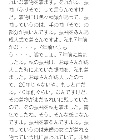
れいな着物を着ます。それがね、振
袖（ふりそで）って言うんですけ
ど。着物には色々種類があって、振
袖っていうのは、手の袖（そで）の
部分が長いんですね。振袖をみんあ
成人式で着るんですよ。私も7年前
かな・・・。7年前かよも
う・・・。嘘でしょ。7年前に着ま
したね。私の振袖は、お母さんが成
人した時に来ていた振袖を、私も着
ました。お母さんが成人したのっ
て、20年じゃないや。もっと前だ
ね。40年前ぐらい。なんですけど、
その着物がまだきれいに残っていた
ので、その振袖を私も着ました。青
色でしたね。そう。そんな感じなん
ですよ。振袖を着るんですよね。振
袖っていうのは未婚の女性が着れる
物っていう風に言われていて。未婚