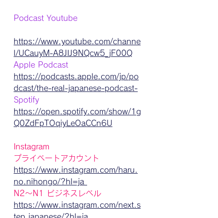
Podcast Youtube
https://www.youtube.com/channe
l/UCauyM-A8JIJ9NQcw5_jF00Q
Apple Podcast
https://podcasts.apple.com/jp/po
dcast/the-real-japanese-podcast-
Spotify
https://open.spotify.com/show/1g
Q0ZdFpTOqiyLeOaCCn6U
Instagram
プライベートアカウント
https://www.instagram.com/haru.
no.nihongo/?hl=ja 
N2〜N1 ビジネスレベル
https://www.instagram.com/next.s
tep.japanese/?hl=ja