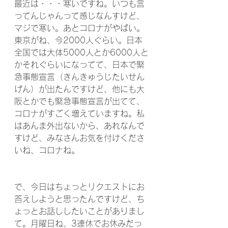
最近は・・・寒いですね。いつも言
ってんじゃんって感じなんすけど、
マジで寒い。あとコロナがやばい。
東京がね、今2000人ぐらい。日本
全国では大体5000人とか6000人と
かそれぐらいになってて、日本で緊
急事態宣言（きんきゅうじたいせん
げん）が出たんですけど、他にも大
阪とかでも緊急事態宣言が出てて、
コロナがすごく増えていますね。私
はあんま外出ないから、あれなんで
すけど、みなさんお気を付けくださ
いね、コロナね。
で、今日はちょっとリクエストにお
答えしようと思ったんですけど、ち
ょっとお話ししたいことがありまし
て。月曜日ね、3連休でお休みだっ