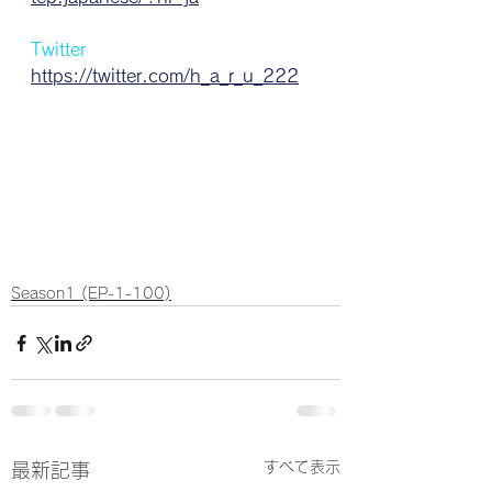
Twitter
https://twitter.com/h_a_r_u_222
Season1 (EP-1-100)
すべて表示
最新記事