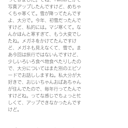
写真アップしたんですけど、めちゃ
くちゃ寒くて。雪が降ってたんです
よ、大分で。今年、初雪だったんで
すけど、私的には。マジ寒くて。な
んかほんと寒すぎて、もう大変でし
たね。メガネをかけてたんですけ
ど、メガネも見えなくて、雪で。ま
あ今回は旅行ではないんですけど、
少しいろいろ食べ物食べたりしたの
で、大分についてはまた別のエピソ
ードでお話ししますね。私大分が大
好きで、おじいちゃんおばあちゃん
が住んでたので、毎年行ってたんで
すけどね。ってな感じでちょっと忙
しくて、アップできなかったんです
けど。