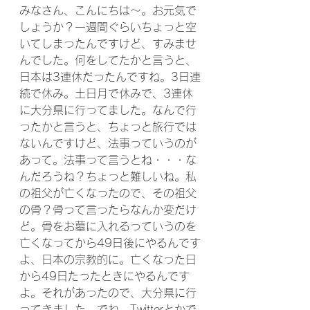
みなさん、こんにちは～。お元気で
しょうか？一週間ぐらいちょっと空
いてしまったんですけど、すみませ
んでした。何をしてたかと言うと、
日本は3連休だったんですね。3日連
続で休み。土日月で休みで、3連休
に大分県に行ってました。なんで行
ったかと言うと、ちょっと旅行では
ないんですけど、法事っていうのが
あって。法事って言うとね・・・な
んだろうね？ちょっと難しいね。私
の祖父が亡くなったので、その祖父
の骨？骨って言ったらなんか変だけ
ど。骨をお墓に入れるっていうのを
亡くなってから49日後にやるんです
よ、日本の宗教的に。亡くなった日
から49日たったときにやるんです
よ。それがあったので、大分県に行
ってきました。でね、Twitterとかで