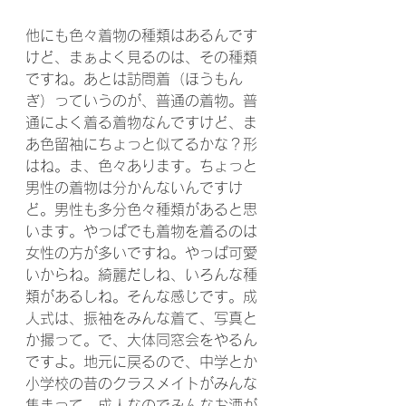
他にも色々着物の種類はあるんです
けど、まぁよく見るのは、その種類
ですね。あとは訪問着（ほうもん
ぎ）っていうのが、普通の着物。普
通によく着る着物なんですけど、ま
あ色留袖にちょっと似てるかな？形
はね。ま、色々あります。ちょっと
男性の着物は分かんないんですけ
ど。男性も多分色々種類があると思
います。やっぱでも着物を着るのは
女性の方が多いですね。やっぱ可愛
いからね。綺麗だしね、いろんな種
類があるしね。そんな感じです。成
人式は、振袖をみんな着て、写真と
か撮って。で、大体同窓会をやるん
ですよ。地元に戻るので、中学とか
小学校の昔のクラスメイトがみんな
集まって。成人なのでみんなお酒が