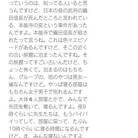
っていうのは、知ってる人いると思
うんですけど、日本の昔の武将の織
田信長が死んだところと言われてい
る、本能寺の変という事件があった
んですよ。本能寺で織田信長が殺さ
れたって言うね。これは色々エピソ
ードがあるんですけど、そこの近く
の古い旅館に泊まったんですね。そ
の旅館ってすごい古いんだけど、ち
ょっと怖くて。泊まるのはもちろ
ん、グループの、班のやつは男女一
緒なんですけど。やっぱ寝る部屋は
もちろん女子男子で別れるんです
よ。大体６人部屋とかで、みんなで
布団を敷いて、寝るんですよ。夜9
時ぐらいに先生たちは、もうバイバ
イってして、部屋に戻って、たぶん
10時ぐらいに寝る時間になるんです
けど。ま、みんな寝ないんですよ