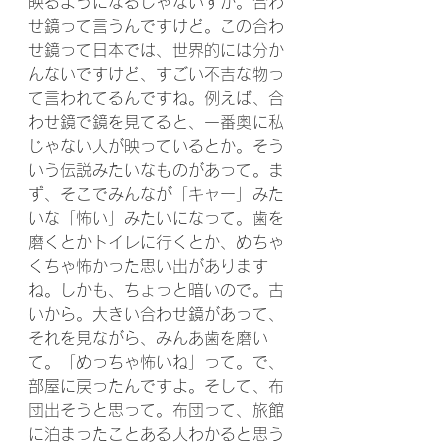
映るようになるじゃないすか。合わ
せ鏡って言うんですけど。この合わ
せ鏡って日本では、世界的には分か
んないですけど、すごい不吉な物っ
て言われてるんですね。例えば、合
わせ鏡で鏡を見てると、一番奥に私
じゃない人が映っているとか。そう
いう伝説みたいなものがあって。ま
ず、そこでみんなが「キャー」みた
いな「怖い」みたいになって。歯を
磨くとかトイレに行くとか、めちゃ
くちゃ怖かった思い出があります
ね。しかも、ちょっと暗いので。古
いから。大きい合わせ鏡があって、
それを見ながら、みんあ歯を磨い
て。「めっちゃ怖いね」って。で、
部屋に戻ったんですよ。そして、布
団出そうと思って。布団って、旅館
に泊まったことある人わかると思う