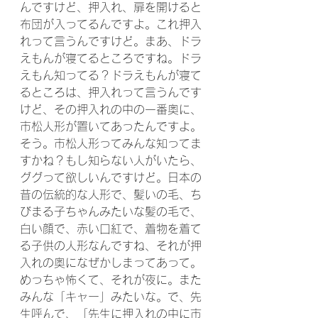
んですけど、押入れ、扉を開けると
布団が入ってるんですよ。これ押入
れって言うんですけど。まあ、ドラ
えもんが寝てるところですね。ドラ
えもん知ってる？ドラえもんが寝て
るところは、押入れって言うんです
けど、その押入れの中の一番奥に、
市松人形が置いてあったんですよ。
そう。市松人形ってみんな知ってま
すかね？もし知らない人がいたら、
ググって欲しいんですけど。日本の
昔の伝統的な人形で、髪いの毛、ち
びまる子ちゃんみたいな髪の毛で、
白い顔で、赤い口紅で、着物を着て
る子供の人形なんですね、それが押
入れの奥になぜかしまってあって。
めっちゃ怖くて、それが夜に。また
みんな「キャー」みたいな。で、先
生呼んで、「先生に押入れの中に市