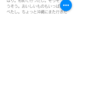
ぱり。初めて行ったし。そうそうそ
うそう。おいしいものもいっぱい食
べたし。ちょっと沖縄にまた行きた
いなと思いましたね。大学はね、修
学旅行はないです。大学はもう、何
て言うの、個人個人のものなので。
みんなでどっかに行くとかはないで
すね。まずクラスがないので。中学
と高校はクラスがあるので、クラス
で行動したりっていうのがあったの
でね。今でも、たまにね、修学旅行
で撮った写真とかを見るんですけ
ど。超若いのよ。私の高校は私立だ
ったので、私立って、結構厳しい学
校が多くて。化粧もダメだし、髪色
も黒、制服もちゃんとスカート短く
するとかも出来ない・・・だったの
で、みんなに写真を見せられないぐ
らい、ちょっとすごくすごくダサい