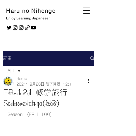
Haru no Nihongo
Enjoy Learning Japanese!
記事
ALL
Haruka
ALL
2021年9月28日
読了時間: 12分
EP-121 修学旅行
Season3 (EP201-)
School trip(N3)
Season2 (EP-101-200)
Season1 (EP-1-100)