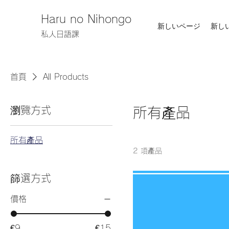
Haru no Nihongo
新しいページ
新し
私人日語課
首頁
All Products
瀏覽方式
所有產品
所有產品
2 項產品
篩選方式
價格
€9
€15