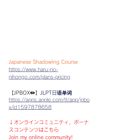
Japanese Shadowing Course
https://www.haru-no-
nihongo.com/plans-pricing
【JPBOX✏️】
JLPT日语单词
https://apps.apple.com/tt/app/jpbo
x/id1597878658
↓オンラインコミュニティ、ボーナ
スコンテンツはこちら
Join my online community!