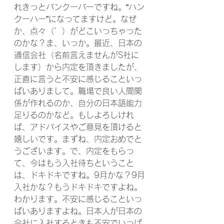
れきっとバンクーバーですね。“ハン
クーハー”になってますけど。なぜ
か、点々（゛）がどこいっちゃった
のかな？ま、いっか。最近、日本の
通信会社（名前言えませんがS社に
します）から内定を頂きましたが、
正直に言うと不安に感じることいっ
ぱいありまして。職場で良い人間関
係が作れるのか、自分の日本語能力
足りるのかなど。もしよろしけれ
ば、アドバイスやご意見を頂けると
嬉しいです。まずね、内定おめでと
うございます。で、内定をもらっ
て、今はもう入社待ちということ
は、ドキドキですね。9月かな？9月
入社かな？もうドキドキですよね。
わかります。不安に感じることいっ
ぱいありますよね。日本人が日本の
会社に入社するときも不安でいっぱ