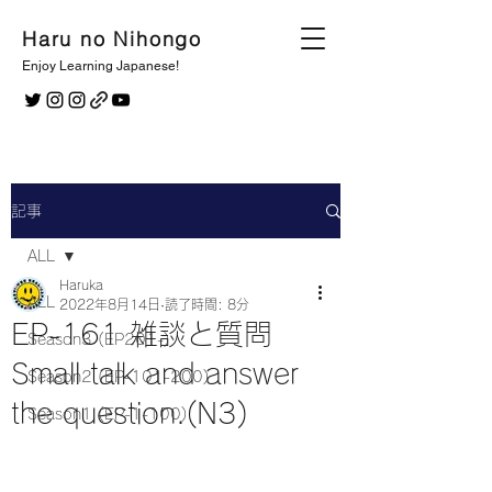
Haru no Nihongo
Enjoy Learning Japanese!
記事
ALL
Haruka
ALL
2022年8月14日
読了時間: 8分
EP-161 雑談と質問
Season3 (EP201-)
Small talk and answer
Season2 (EP-101-200)
the question.(N3)
Season1 (EP-1-100)