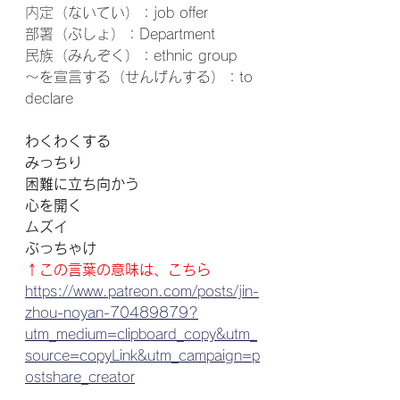
内定（ないてい）：job offer
部署（ぶしょ）：Department
民族（みんぞく）：ethnic group
～を宣言する（せんげんする）：to
declare
わくわくする
みっちり
困難に立ち向かう
心を開く
ムズイ
ぶっちゃけ
↑この言葉の意味は、こちら
https://www.patreon.com/posts/jin-
zhou-noyan-70489879?
utm_medium=clipboard_copy&utm_
source=copyLink&utm_campaign=p
ostshare_creator