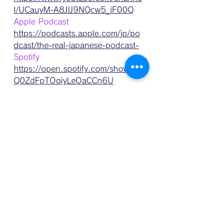
l/UCauyM-A8JIJ9NQcw5_jF00Q
Apple Podcast
https://podcasts.apple.com/jp/po
dcast/the-real-japanese-podcast-
Spotify
https://open.spotify.com/show/1g
Q0ZdFpTOqiyLeOaCCn6U
Instagram
Private account
https://www.instagram.com/haru.
no.nihongo/?hl=ja 
Learn advances Japanese
htts://www.instagram.com/next.st
ep.japanese/?hl=ja
Twitter