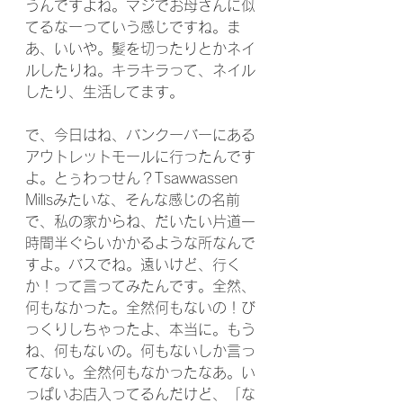
うんですよね。マジでお母さんに似
てるなーっていう感じですね。ま
あ、いいや。髪を切ったりとかネイ
ルしたりね。キラキラって、ネイル
したり、生活してます。
で、今日はね、バンクーバーにある
アウトレットモールに行ったんです
よ。とぅわっせん？Tsawwassen 
Millsみたいな、そんな感じの名前
で、私の家からね、だいたい片道一
時間半ぐらいかかるような所なんで
すよ。バスでね。遠いけど、行く
か！って言ってみたんです。全然、
何もなかった。全然何もないの！び
っくりしちゃったよ、本当に。もう
ね、何もないの。何もないしか言っ
てない。全然何もなかったなあ。い
っぱいお店入ってるんだけど、「な