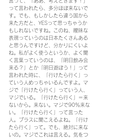
言って、「ああ、考えときます！」
って言われたら、多分ほぼ来ないで
す。でも、もしかしたら違う国から
来た方だと、YESって思っちゃうか
もしれないですね。このね、曖昧な
表現っていうのは日本たくさんある
と思うんですけど、分かりにくいよ
ね。私がよく使うというか、よく聞
く言葉っていうのは、「明日飲み会
来る？」とか「明日遊ぼう！」って
言われた時に、「行けたら行く」っ
ていう人めっちゃいるんですよ。マ
ジで「行けたら行く」っていう人、
マジでいる。「行けたら行く」＝来
ないから。来ない。マジで90％来な
い。「行けたら行く」って言った
人。プラスに聞こえるよね。「行け
たら行く」って。でも、絶対に来な
いの。マジでこれは言える。気をつ