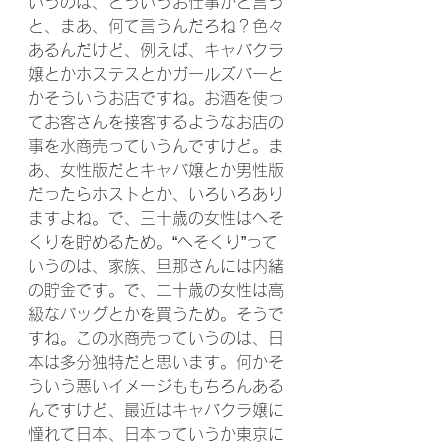
いうのは、どういうお仕事かと言う
と、まあ、何て言うんだろね？色々
あるんだけど、例えば、キャバクラ
嬢とかホステスとかガールズバーと
かそういうお店ですね。お酒を使っ
てお客さんを接客するようなお店の
事を水商売っていうんですけど。ま
あ、女性版だとキャバ嬢とか男性版
だったらホストとか、いろいろあり
ますよね。で、三十歳の女性はへそ
くりを貯めるため。“へそくり”って
いうのは、家族、旦那さんには内緒
の貯金です。で、二十歳の女性は高
級なバッグとかを買うため。そうで
すね。この水商売っていうのは、日
本は多分独特だと思います。何かそ
ういう悪いイメージももちろんある
んですけど、最近はキャバクラ嬢に
憧れて日本、日本っていうか東京に