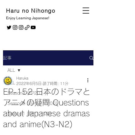
Haru no Nihongo
Enjoy Learning Japanese!
記事
ALL
Haruka
ALL
2022年6月5日
読了時間: 11分
EP-152 日本のドラマと
Season3 (EP201-)
アニメの疑問 Questions
Season2 (EP-101-200)
about Japanese dramas
Season1 (EP-1-100)
and anime(N3-N2)