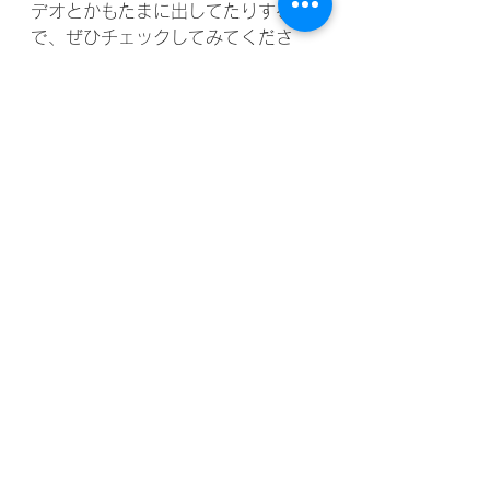
デオとかもたまに出してたりするの
で、ぜひチェックしてみてくださ
い。あとPatreon。こちらのメンバ
ーも募集しております。そして私の
シャドーイングコースもまだ少し募
集しておりますので、ぜひご参加お
待ちしておりますあと、私最近、
Kevin先生、『Kevinvin sleepy 
Japanese』というポッドキャストが
あるんですけど、そのKevin先生のポ
ッドキャストにゲストとして出演さ
せていただきました。ありがとうご
ざいます。とても楽しかったです
ね。ぜひ、みなさんURLを下に貼っ
ておきますのでぜひチェックしてみ
てくださいね。まあ、私がインタビ
ューをしていただいたような形で、
私が日本語学校で過ごした経験の話
とかまあいろんなお話をしています