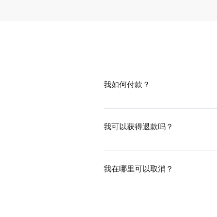
我如何付款？
您可以使用信用卡或 Paypal 付
我可以获得退款吗？
对不起。费用一经支付，概不退
我在哪里可以取消？
您可以在登录页面取消