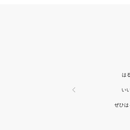
は
い
ぜひは