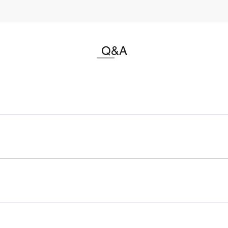
Q&A
款。
还。可以在登录页面取消。