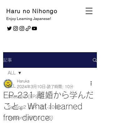
Haru no Nihongo
Enjoy Learning Japanese!
記事
ALL
Haruka
ALL
2024年3月10日
読了時間: 10分
EP-231 離婚から学んだ
Season3 (EP201-)
こと。What I learned
Season2 (EP-101-200)
from divorce.
Season1 (EP-1-100)