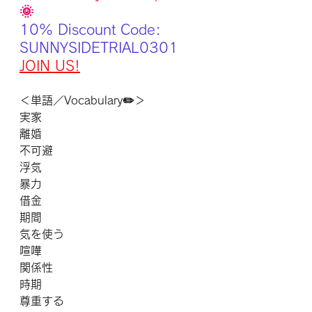
🌞
10% Discount Code: 
SUNNYSIDETRIAL0301
JOIN US!
＜単語／Vocabulary✏️＞
実家
離婚
不可避
浮気
暴力
借金
期間
気を使う
喧嘩
関係性
時期
尊重する