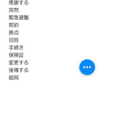
感謝する
突然
緊急避難
契約
拠点
旧姓
手続き
保険証
変更する
後悔する
結局
価値観
新婚
独身
尊敬する
稼ぐ
優れている
見直す
欠点