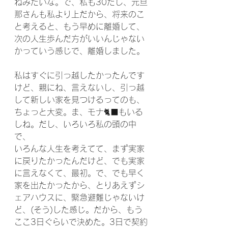
ねみたいな。で、私も30だし、元旦
那さんも私より上だから、将来のこ
と考えると、もう早めに離婚して、
次の人生歩んだ方がいいんじゃない
かっていう感じで、離婚しました。
私はすぐに引っ越したかったんです
けど、親にね、言えないし、引っ越
して新しい家を見つけるってのも、
ちょっと大変。ま、モナ🐈‍⬛もいる
しね。だし、いろいろ私の頭の中
で、
いろんな人生を考えてて、まず実家
に戻りたかったんだけど、でも実家
に言えなくて、最初。で、でも早く
家を出たかったから、とりあえずシ
ェアハウスに、緊急避難じゃないけ
ど、(そう)した感じ。だから、もう
ここ3日ぐらいで決めた。3日で契約