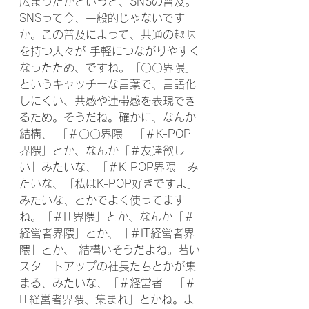
広まったかというと、SNSの普及。
SNSって今、一般的じゃないです
か。この普及によって、共通の趣味
を持つ人々が 手軽につながりやすく
なったため、ですね。「〇〇界隈」
というキャッチーな言葉で、言語化
しにくい、共感や連帯感を表現でき
るため。そうだね。確かに、なんか
結構、 「＃〇〇界隈」「＃K-POP
界隈」とか、なんか「＃友達欲し
い」みたいな、「＃K-POP界隈」み
たいな、「私はK-POP好きですよ」
みたいな、とかでよく使ってます
ね。「＃IT界隈」とか、なんか「＃
経営者界隈」とか、「＃IT経営者界
隈」とか、 結構いそうだよね。若い
スタートアップの社長たちとかが集
まる、みたいな、「＃経営者」「＃
IT経営者界隈、集まれ」とかね。よ