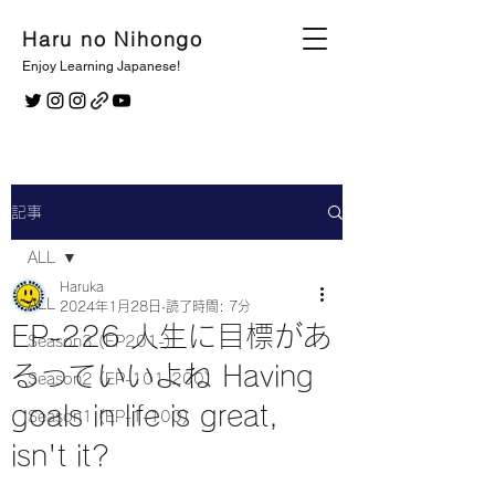
Haru no Nihongo
Enjoy Learning Japanese!
記事
ALL
Haruka
ALL
2024年1月28日
読了時間: 7分
EP-226 人生に目標があ
Season3 (EP201-)
るっていいよね Having
Season2 (EP-101-200)
goals in life is great,
Season1 (EP-1-100)
isn't it?