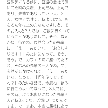
語教師になる前に、普通の会社で働
いてた時の先輩、上司だね。上司で
あり、先輩でありっていう人、2
人、女性と男性で、私よりはね、も
ちろん年は上の方なんですけど、そ
のお2人と3人でね、ご飯に行くって
いうことがありまして。そう、なん
かね、街でね、偶然会ったの先輩
に。「え！」みたいな、「お久しぶ
りです！」みたいになって。そう、
そう。で、カフェの隣に座ってたの
ね、その私の先輩の一人がね。で、
突然話しかけられて、「え！」みた
いな、なって。「何年ぶりですか
ね？」みたいな話で、今度ね、飲み
に行こうよってなって、3人でね、
その時、よくお世話になった先輩2
人と私3人でね、ご飯に行ったんで
すよ。で、まあ、本当に最後にあっ