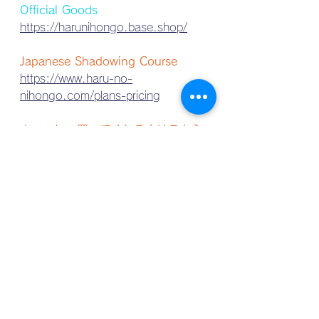
Official Goods
https://harunihongo.base.shop/
Japanese Shadowing Course
https://www.haru-no-
nihongo.com/plans-pricing
↓コーヒー買ってくれる方はこちら
☕️
　とっても喜びます。
Question Box
テーマのリクエスト待ってます
peing.net/en/therealjapanese
Youtube Haru no Nihongo