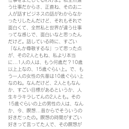
仕事をまだしてるわけよ。私全然違
う仕事だからさ、正直ね、そのお二
人が話すビジネスの話がわからなか
ったりしたんだけど、それもそれで
面白くて、全然私と世界が違う仕事
ってな感じで、面白いなと思ったん
だけど。話している時に、すごい
「なんか尊敬するな」って思った点
が、その2人ともね、私より本当
に...1人の人は、もう何歳だ？10歳
以上上なの、15歳ぐらい上。で、も
う一人の女性の先輩は10歳ぐらい上
なのね。なんだけど、2人ともなん
か、すごい目標があるというか、人
生キラキラしてんの2人とも。その
15歳ぐらいの上の男性の人は、なん
か、今、瞑想...昔からでそういうの
好きだったの。瞑想の時間がすごい
好きって言ってた人で、その瞑想が