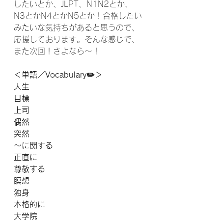
したいとか、JLPT、N1N2とか、
N3とかN4とかN5とか！合格したい
みたいな気持ちがあると思うので、
応援しております。そんな感じで、
また次回！さよなら〜！
＜単語／Vocabulary✏️＞
人生
目標
上司
偶然
突然
〜に関する
正直に
尊敬する
瞑想
独身
本格的に
大学院