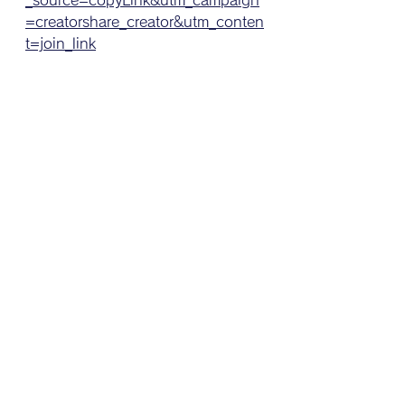
_source=copyLink&utm_campaign
=creatorshare_creator&utm_conten
t=join_link