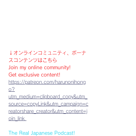
↓オンラインコミュニティ、ボーナ
スコンテンツはこちら
Join my online community!
Get exclusive content!
https://patreon.com/harunonihong
o?
utm_medium=clipboard_copy&utm_
source=copyLink&utm_campaign=c
reatorshare_creator&utm_content=j
oin_link 
The Real Japanese Podcast! 