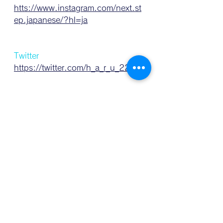
htts://www.instagram.com/next.st
ep.japanese/?hl=ja
Twitter
https://twitter.com/h_a_r_u_222
Season1 (EP-1-100)
すべて表示
最新記事