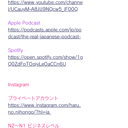
https://www.youtube.com/channe
l/UCauyM-A8JIJ9NQcw5_jF00Q
Apple Podcast
https://podcasts.apple.com/jp/po
dcast/the-real-japanese-podcast-
Spotify
https://open.spotify.com/show/1g
Q0ZdFpTOqiyLeOaCCn6U
Instagram
プライベートアカウント
https://www.instagram.com/haru.
no.nihongo/?hl=ja 
N2〜N1 ビジネスレベル