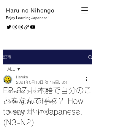
Haru no Nihongo
Enjoy Learning Japanese!
記事
ALL
Haruka
ALL
2021年5月10日
読了時間: 8分
EP-97 日本語で自分のこ
Season3 (EP201-)
とをなんて呼ぶ？ How
Season2 (EP-101-200)
to say 'I' in Japanese.
Season1 (EP-1-100)
(N3-N2)