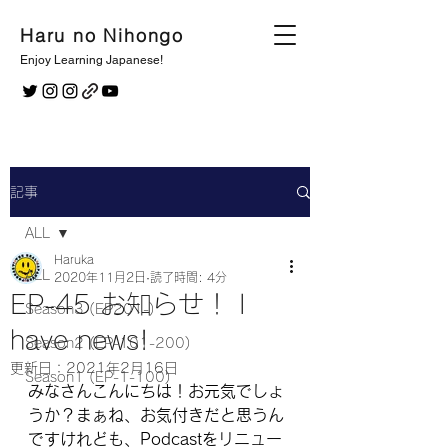
Haru no Nihongo
Enjoy Learning Japanese!
記事
ALL
Haruka
ALL
2020年11月2日
読了時間: 4分
EP-45 お知らせ！ I
Season3 (EP201-)
have news!
Season2 (EP-101-200)
更新日：
2021年2月16日
Season1 (EP-1-100)
みなさんこんにちは！お元気でしょ
うか？まぁね、お気付きだと思うん
ですけれども、Podcastをリニュー