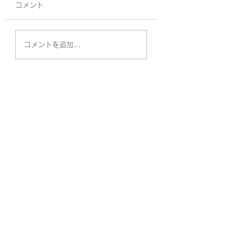
コメント
EP-98 日本語スラング
EP-97 日本語
コメントを追加…
2 Japanese
ことをなんて呼ぶ
Slang2(N4-N3)
How to say 'I' in
Japanese.(N3-N