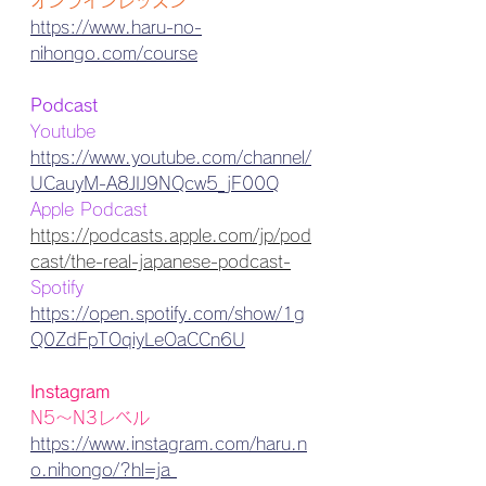
オンラインレッスン
https://www.haru-no-
nihongo.com/course
Podcast 
Youtube 
https://www.youtube.com/channel/
UCauyM-A8JIJ9NQcw5_jF00Q
Apple Podcast
https://podcasts.apple.com/jp/pod
cast/the-real-japanese-podcast-
Spotify 
https://open.spotify.com/show/1g
Q0ZdFpTOqiyLeOaCCn6U
Instagram
N5〜N3レベル
https://www.instagram.com/haru.n
o.nihongo/?hl=ja 