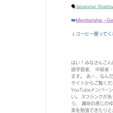
🗣️
Japanese Shado
✏️
Membership ~Ge
↓コーヒー買ってく
はい！みなさんこんに
語学習者、 中級者
ます。 あー、なん
サイトからご覧くだ
YouTubeメンバ
い。 3つランクが
う、 趣味の感じの
葉を勉強できたりと