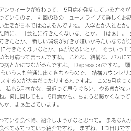
デンウィークが終わって、 5月病を発症している方々
病っていうのは、 前回の私のニュースライブで詳しくお
しい生活が日本では始まるんですね。 入学とか入社とか。
た時に、 「会社に行きたくないな」とか。「はぁ」。 
てきたとか、 新しい環境が好きか嫌いかみたいなのが分
後に行きたくないなとか、体がだるいとか、 そういうモ
れが5月病って言うんですね。 これね、結構ね、バカに
つ病とかにつながるんですよ。 Depressionですね。
そういう人も普通に出てきちゃうので、 結構カウンセリ
クスするのが大事だったりするんですよ。 この5月病って
。 私も5月病かな、最近って思うぐらい、やる気がない
ね。何に関しても。 5月病かも。ちょうど暖かくなって
んか、まぁ生きています。 
っている食べ物、紹介しようかなと思って。 まあなんか
食べてみてっていう紹介ですね。 まずね、1つ目はです