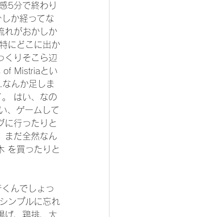
感5分で終わり
分しか経ってな
流れがおかしか
 特にどこに出か
っくりそこら辺
 Mistriaとい
..なんか足しま
。 はい、なの
 はい、ゲームして
グに行ったりと
、まだ全然なん
木 を買ったりと
行くんでしょっ
 シンプルに忘れ
揚げ、鶏排、大