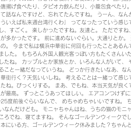
の唐揚げ食べたり、タピオカ飲んだり、小籠包食べたり。
って話なんですけど、忘れてたんですね。 うーん、なん
そういえば私来週台湾行くわ」 ってなったっていう感じ
し、すごく。 楽しかったですね。友達と。 ただですね
人が多かったです。 前に進めないぐらい。大通りとか。
いの。 今まで私は横浜中華街に何回も行ったことあるん
ました。 もちろん外国人観光客っぽい方もたくさんいた
したね。 カップルとか家族とか、いろんな人がいて、 
ること一緒だなっていうね。 どっか行きたいなあ、な
中華街行く？天気いいしね。 考えることは一緒って感じ
したね。びっくりする。 まあ、でもね、本当天気が良く
気が最高。 ずっとこうあってほしい。 エアコンつけず
か25度前後ぐらいなんで、 めちゃめちゃいいですね。 
いなんだけども。 モニャちゃんはね、うちの猫のモニャ
ころでね、寝てますね。 そんなゴールデンウィークでし
日本にいる方、ゴールデンウィーク休みました？ちゃんと