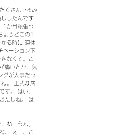
がたくさんいるみ
話ししたんです
 1か月頑張っ
ちょうどこの1
かる時に 連休
チベーション下
できなくて。こ
 頭が痛いとか、気
ングが大事だっ
ね。 正式な病
です。 はい、
きたしね。 は
、ね、うん。 
ね、 えー、こ