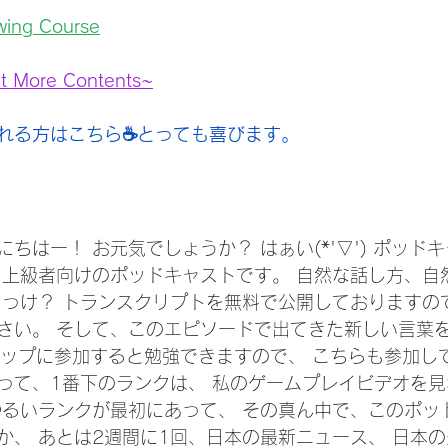
wing Course
t More Contents~
れる方はこちら☕️とっても喜びます。
ちはー！ お元気でしょうか？ はぁい(*'▽') ポッド
・上級者向けのポッドキャストです。 自然な話し方、自
だっけ？ トランスクリプトを無料で公開しておりますの
さい。 そして、このエピソードで出てきた新しい言葉を
ーシップに参加すると勉強できますので、 こちらも参加し
あって、1番下のランクは、 私のゲームプレイビデオを
ゆるいランクが最初にあって、 その真ん中で、このポッ
か、 あとは2週間に1回、日本の最新ニュース、 日本