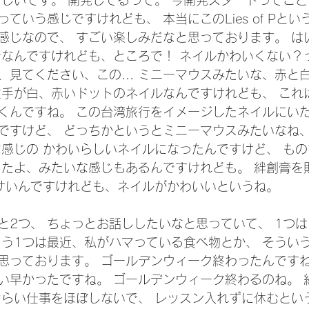
らしいです。 開発してるって。 今開発スタートってこと
ていう感じですけれども、 本当にこのLies of Pとい
感じなので、 すごい楽しみだなと思っております。 は
でなんですけれども、ところで！ ネイルかわいくない？
、見てください、この... ミニーマウスみたいな、赤と
左手が白、赤いドットのネイルなんですけれども、 これ
くんですね。 この台湾旅行をイメージしたネイルにいた
ですけど、 どっちかというとミニーマウスみたいなね、
な感じの かわいらしいネイルになったんですけど、 も
したよ、みたいな感じもあるんですけれども。 絆創膏を
ダサいんですけれども、ネイルがかわいいというね。 
と2つ、 ちょっとお話ししたいなと思っていて、 1つ
もう1つは最近、私がハマっている食べ物とか、 そうい
思っております。 ゴールデンウィーク終わったんですね
い早かったですね。 ゴールデンウィーク終わるのね。 
ぐらい仕事をほぼしないで、 レッスン入れずに休むとい