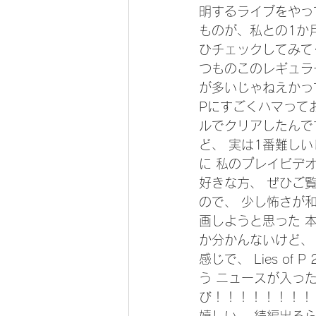
明するライブをやっ
ものが、私との1か
ひチェックしてみて
つものこのレギュラ
が多いじゃねえかって
Pにすごくハマってお
ルでクリアしたんで
ど、 実は1番難し
に 私のプレイビデオ
好きな方、 ぜひご
ので、 少し怖さが
画しようと思った 本当
か分かんないけど、 多
感じで、 Lies 
う ニュースが入っ
び！！！！！！！！