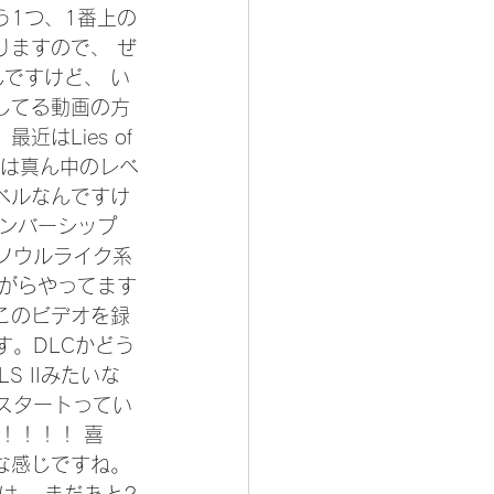
う1つ、1番上の
りますので、 ぜ
ですけど、 い
してる動画の方
はLies of 
 私は真ん中のレベ
ベルなんですけ
メンバーシップ
、ソウルライク系
ながらやってます
このビデオを録
です。DLCかどう
S IIみたいな
発スタートってい
！！！！ 喜
な感じですね。 