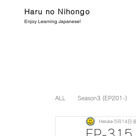
Haru no Nihongo
Enjoy Learning Japanese!
ALL
Season3 (EP201-)
Haruka
5月14日
EP-3