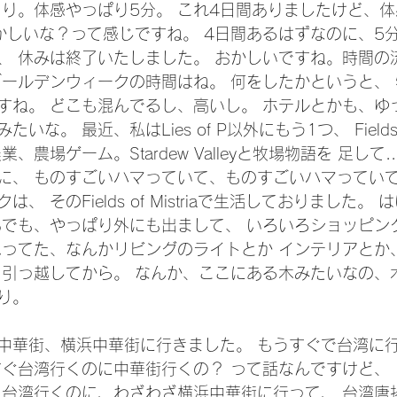
くり。体感やっぱり5分。 これ4日間ありましたけど、体
おかしいな？って感じですね。 4日間あるはずなのに、5
、 休みは終了いたしました。 おかしいですね。時間の
ゴールデンウィークの時間はね。 何をしたかというと、
すね。 どこも混んでるし、高いし。 ホテルとかも、ゆ
な。 最近、私はLies of P以外にもう1つ、 Fields of
、農場ゲーム。Stardew Valleyと牧場物語を 足して.
に、 ものすごいハマっていて、ものすごいハマっていて
、 そのFields of Mistriaで生活しておりました。
あでも、やっぱり外にも出まして、 いろいろショッピン
思ってた、なんかリビングのライトとか インテリアとか
 引っ越してから。 なんか、ここにある木みたいなの、
り。
中華街、横浜中華街に行きました。 もうすぐで台湾に
すぐ台湾行くのに中華街行くの？ って話なんですけど、
う台湾行くのに、わざわざ横浜中華街に行って、 台湾唐