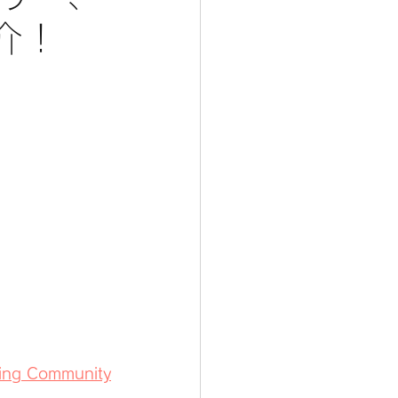
介！
ing Community