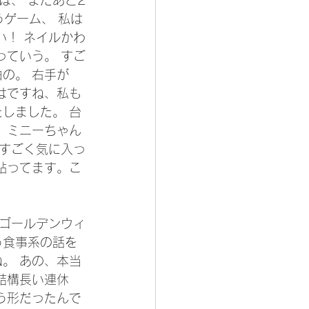
は、 まだあと2
うゲーム、 私は
い！ ネイルかわ
っていう。 すご
白の。 右手が
はですね、私も
しました。 台
 ミニーちゃん
のすごく気に入っ
貼ってます。こ
はゴールデンウィ
う食事系の話を
。 あの、本当
結構長い連休
う形だったんで