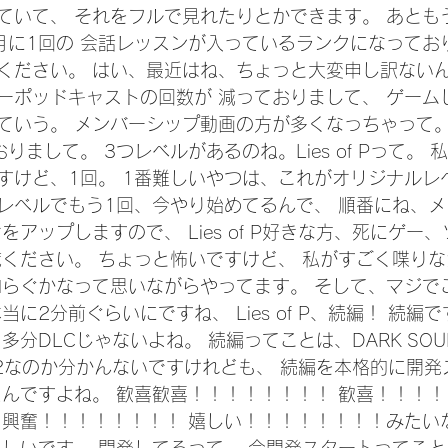
ていて、 それをフルで見れたりとかできます。 あとも
月に1回の 会話レッスンが入っているランクになってお
ください。 はい、最近はね、ちょっと大変申し訳ないん
ーポッドキャストの回数が 減っておりまして、 ゲーム
いう。 メンバーシップ動画の方が多くなっちゃって。 最近
りまして。 3つレベルがあるのね。Lies of Pって。
すけど、1回。 1番難しいやつは、これがオリジナルレ
いレベルでもう1回、今やり始めてるんで、 順番にね、
をアップしますので、 Lies of P好きな方、死にゲー
覧ください。 ちょっと怖いですけど、 私がすごく喋り
和らぐかなって思いながらやってます。 そして、マジで
に2分前ぐらいにですね、 Lies of P、続編！ 続編
分DLCじゃないよね。 続編ってことは、DARK SOUL
of P 2なのか分かんないですけれども、 続編を本格的に開
たんですよね。 歓喜歓喜！！！！！！！！ 歓喜！！！！
 興奮！！！！！！！！ 嬉しい！！！！！！！！みたい