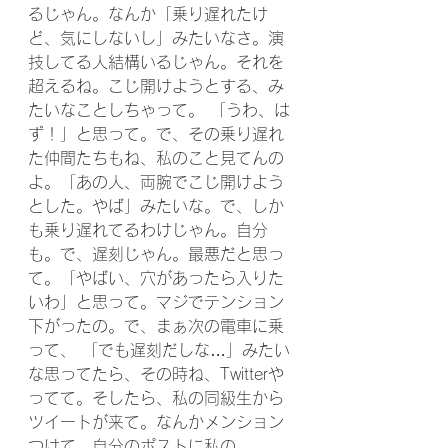
るじゃん。なんか「乗り遅れたけ
ど、気にしないし」みたいなさ。演
技してる人結構いるじゃん。それを
超えるね。こじ開けようとする、み
たいなことしちゃって。 「うわ、は
ず！」と思って。で、その乗り遅れ
た仲間たちもね、私のこと見てんの
よ。「あの人、両腕でこじ開けよう
とした。やば」みたいな。で、しか
も乗り遅れてるわけじゃん。自分
も。で、遅刻じゃん。最悪だと思っ
て。「やばい、穴があったら入りた
いわ」と思って。マジでテンション
下がったの。で、まぁ次の電車に乗
って、 「でも遅刻だしな…」みたい
な思ってたら、その時ね、Twitterや
ってて。そしたら、私の同級生から
ツイートが来て。なんかメンション
つけて、自分のポストに私の