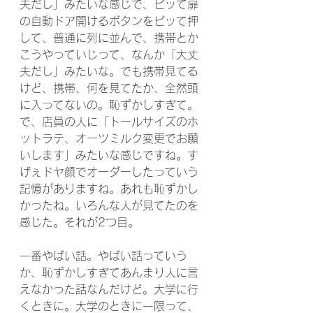
夫だし」みたいな感じで、ピッて扉
の自動ドア開けるボタンをピッて押
して、普通に列に並んで、携帯とか
こうやっていじって、なんか「大丈
夫だし」みたいな。でも携帯見てる
けど、携帯、何を見てたか、全然頭
に入ってないの。恥ずかしすぎて。
で、店員の人に「トールサイズのホ
ットラテ、オーツミルク変更でお願
いします」みたいな感じですね。す
げぇドヤ顔でオーダーしたっていう
記憶がありますね。あれも恥ずかし
かったね。いろんな人が見てたのを
感じた。それが2つ目。
一番やばい話。やばい話っていう
か、恥ずかしすぎてあんまり人に言
えなかった話なんだけど。大学に行
くときに。大学のときに一限って、