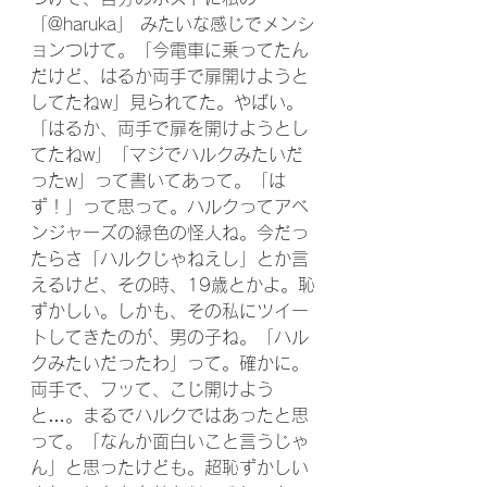
「@haruka」 みたいな感じでメンシ
ョンつけて。「今電車に乗ってたん
だけど、はるか両手で扉開けようと
してたねw」見られてた。やばい。
「はるか、両手で扉を開けようとし
てたねw」「マジでハルクみたいだ
ったw」って書いてあって。「は
ず！」って思って。ハルクってアベ
ンジャーズの緑色の怪人ね。今だっ
たらさ「ハルクじゃねえし」とか言
えるけど、その時、19歳とかよ。恥
ずかしい。しかも、その私にツイー
トしてきたのが、男の子ね。「ハル
クみたいだったわ」って。確かに。
両手で、フッて、こじ開けよう
と…。まるでハルクではあったと思
って。「なんか面白いこと言うじゃ
ん」と思ったけども。超恥ずかしい