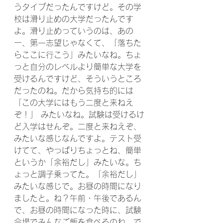
うタイプだったんですけど。その学
校は滑り止めの大学だったんです
よ。滑り止めっていうのは、あの
ー、第一志望じゃなくて、「落ちた
らここに行こう」みたいなね。ちょ
っと自分のレベルより簡単な大学を
受けるんですけど、そういうところ
だったのね。だから気持ち的には
「この大学にはもう二度と来ねえ
ぞ！」 みたいなね。試験は受けるけ
ど入学はせんぞ。二度と来ねえぞ、
みたいな感じなんですよ。テスト受
けてて、やっぱりちょっとね、簡単
というか「余裕だし」みたいな。ち
ょっと調子乗ってた。「余裕だし」
みたいな感じで。お昼の時間になり
ましたと。ね？午前・午後であるん
で、お昼の時間になった時に、試験
会場でみんなご飯を食べるのね。で