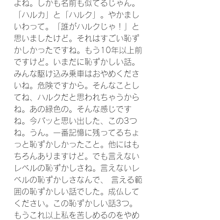
よね。しかも名前も似てるじゃん。
「ハルカ」と「ハルク」。やかまし
いわって。「誰がハルクじゃ！」と
思いましたけど。それはすごい恥ず
かしかったですね。もう10年以上前
ですけど。いまだに恥ずかしい話。
みんな駆け込み乗車はおやめくださ
いね。危険ですから。そんなことし
てね、ハルクだと思われちゃうから
ね。あの緑色の。そんな感じです
ね。今パッと思い出した、この3つ
ね。うん。一番記憶に残ってるちょ
っと恥ずかしかったこと。他にはも
ちろんありますけど。でも言えない
レベルの恥ずかしさね。言えないレ
ベルの恥ずかしさなんで、 言える範
囲の恥ずかしい話でした。成仏して
ください。この恥ずかしい話3つ。
もうこれ以上私を苦しめるのをやめ