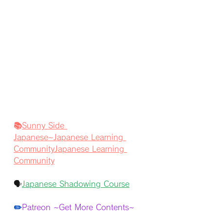
📚
Sunny Side 
Japanese~Japanese Learning 
CommunityJapanese Learning 
Community
🗣️
Japanese Shadowing Course
✏️
Patreon ~Get More Contents~