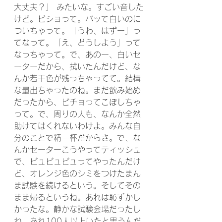
大丈夫？」 みたいな。すごい音した
けど。ビショって。バッて白いのに
ついちゃって。「うわ、はずー」っ
てなって。「え、どうしよう」って
なっちゃって。で、あのー、白いセ
ーターだから、拭いたんだけど、な
んか若干色が残っちゃってて。結構
な量出ちゃったのね。まだ飲み始め
だったから、ビチョってこぼしちゃ
って。で、周りの人も、なんか全然
助けてはくれないわけよ。みんな自
分のことで精一杯だからさ。で、な
んかセーターこうやってティッシュ
で、ピュピュピュってやったんだけ
ど、オレンジ色のシミをつけたまん
ま試験を続けるという。そしてその
まま帰るというね。あれは恥ずかし
かったな。静かな試験会場だったし
ね。あれ100人以上いたと思うんだ