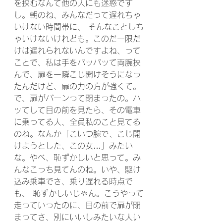
を挟むなんて他の人にも迷惑です
し。朝のね、みんなだって遅れちゃ
いけない時間帯に、 そんなことしち
ゃいけないけれども。このだ一限だ
けは遅れられないんですよね、って
ことで、私は手をパッパッて両腕挟
んで、扉を一瞬こじ開けそうになっ
たんだけど、扉の力の方が強くて。
で、扉がパーンって閉まったの。ハ
ッてして目の前を見たら、その電車
に乗ってる人、全員私のこと見てる
のね。なんか「こいつ腕で、こじ開
けようとした、この女…」みたい
な。やべ、恥ずかしいと思って。み
んなこっち見てんのね。いや、駆け
込み乗車でさ、乗り遅れる時点で
も、 恥ずかしいじゃん。こうやって
走っていったのに、目の前で扉が閉
まってさ、別にいいしみたいな人い