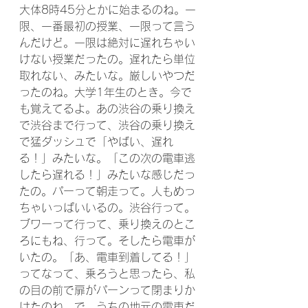
大体8時45分とかに始まるのね。一
限、一番最初の授業、一限って言う
んだけど。一限は絶対に遅れちゃい
けない授業だったの。遅れたら単位
取れない、みたいな。厳しいやつだ
ったのね。大学1年生のとき。今で
も覚えてるよ。あの渋谷の乗り換え
で渋谷まで行って、渋谷の乗り換え
で猛ダッシュで「やばい、遅れ
る！」みたいな。「この次の電車逃
したら遅れる！」みたいな感じだっ
たの。パーって朝走って。人もめっ
ちゃいっぱいいるの。渋谷行って。
ブワーって行って、乗り換えのとこ
ろにもね、行って。そしたら電車が
いたの。「あ、電車到着してる！」
ってなって、乗ろうと思ったら、私
の目の前で扉がパーンって閉まりか
けたのね。で、うちの地元の電車だ