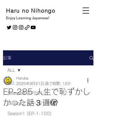
Haru no Nihongo
Enjoy Learning Japanese!
記事
ALL
Haruka
ALL
2025年9月21日
読了時間: 12分
EP-285 人生で恥ずかし
Season3 (EP201-)
かった話３選🫣
Season2 (EP-101-200)
Season1 (EP-1-100)