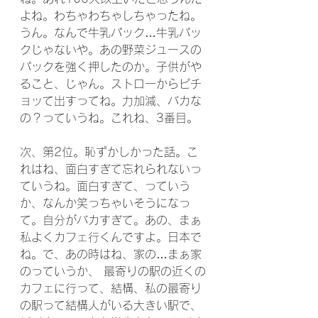
よね。わちゃわちゃしちゃったね。
うん。なんで牛乳パック…牛乳パッ
クじゃないや。あの野菜ジュースの
パックを強く押したのか。子供がや
ること、じゃん。ストローからピチ
ョッて出すってね。力加減、バカな
の？っていうね。これね、3番目。
次、第2位。恥ずかしかった話。こ
れはね、面白すぎて忘れられないっ
ていうね。面白すぎて、っていう
か、なんか笑っちゃいそうになっ
て。自分がバカすぎて。あの、まぁ
私よくカフェ行くんですよ。日本で
ね。で、あの時はね、家の…まぁ家
のっていうか、 最寄りの駅の近くの
カフェに行って、結構、私の最寄り
の駅って結構人がいる大きい駅で、