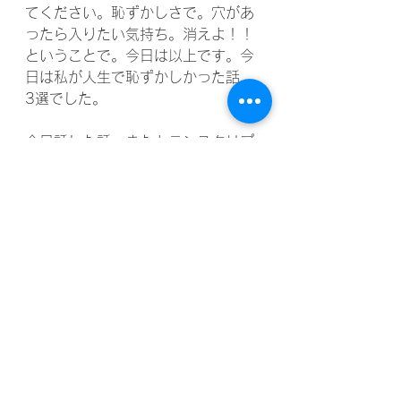
てください。恥ずかしさで。穴があ
ったら入りたい気持ち。消えよ！！
ということで。今日は以上です。今
日は私が人生で恥ずかしかった話、
3選でした。
今日話した話、またトランスクリプ
トを作りますので、私のウェブサイ
トをチェックしてみてください。あ
とInstagram、YouTube、 こちらの
フォローもお願いいたします。そし
てSunny Side Japanese。私のグル
ープクラスコミュニティ、メンバー
募集しております。メンバー増えて
きて盛り上がってきてますので、も
うちょっとで締め切り、メンバー定
員オーバーになりますので、お早め
にお申し込みください。あとSunny 
Side Japaneseのポッドキャストも