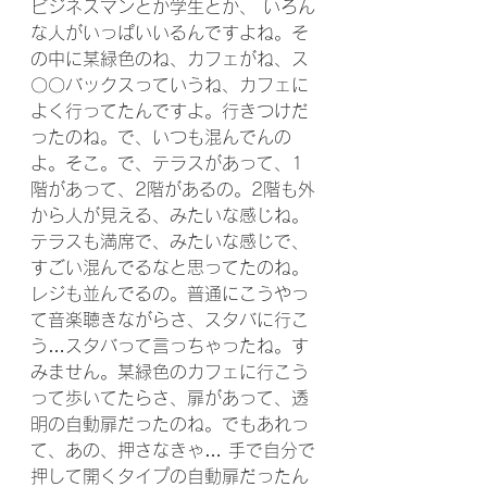
ビジネスマンとか学生とか、 いろん
な人がいっぱいいるんですよね。そ
の中に某緑色のね、カフェがね、ス
〇〇バックスっていうね、カフェに
よく行ってたんですよ。行きつけだ
ったのね。で、いつも混んでんの
よ。そこ。で、テラスがあって、1
階があって、2階があるの。2階も外
から人が見える、みたいな感じね。
テラスも満席で、みたいな感じで、
すごい混んでるなと思ってたのね。
レジも並んでるの。普通にこうやっ
て音楽聴きながらさ、スタバに行こ
う…スタバって言っちゃったね。す
みません。某緑色のカフェに行こう
って歩いてたらさ、扉があって、透
明の自動扉だったのね。でもあれっ
て、あの、押さなきゃ… 手で自分で
押して開くタイプの自動扉だったん