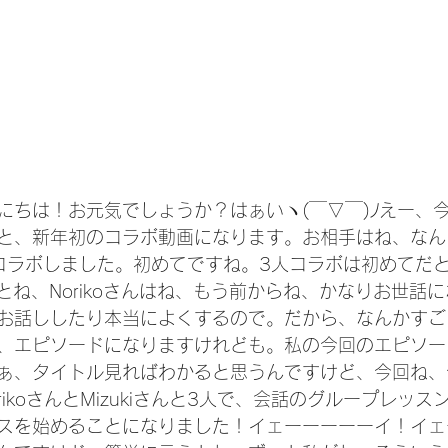
にちは！お元気でしょうか？はぁいヽ(￣▽￣)ﾉえー、
と、新年初のコラボ動画になります。お相手はね、なんとN
人でコラボしました。初めてですね。3人コラボは初めてだ
さんとね、Norikoさんはね、もう前からね、かなりお世話
お話ししたり本当によくするので。だから、なんかすご
、エピソードになりますけれども。私の今回のエピソー
ぁ、タイトル見ればわかると思うんですけど、今回ね、
rikoさんとMizukiさんと3人で、会話のグループレッ
スを始めることになりました！イェーーーーーイ！イェ