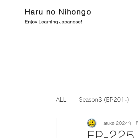
Haru no Nihongo
Enjoy Learning Japanese!
ALL
Season3 (EP201-)
Haruka
2024年1
EP-2