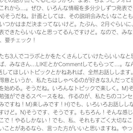
どんどんその話が出てくると思うから、まぁ、ちょっとフォ
これから...。ぜひ、いろんな情報を多分少しずつ発表
N)そうだね。計画としては、その説明会みたいなこと
)いつかはまだ決まってないけど。たぶん、2月ぐらいに
表できたらいいなと思ってるんですけど。なので、みな
ック、要チェック！
たち3人でコラボとかをたくさんしていけたらいいなと
みなさん...LIKEとかCommentしてもらって...。
話してほしいトピックとかねあれば、全然お話しします
ちの得意というか、私たちはしゃべるのが好きな3人だって
を始める。そうだね。いろんなトピックで楽しく。M)
勉強ができるスペースをね、作るのが、私たちのコンセ
みですね！M)楽しみです！H)でも、いろいろお話しし
すけど。N)そうです、そうです。もちろん！そんな感
こで！やるしかない！でも、私、それもすごく大切なこ
いことがあるなら、言った方がいいと思いますね。やっ