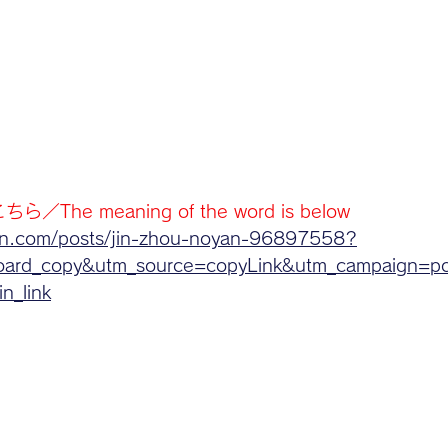
The meaning of the word is below
on.com/posts/jin-zhou-noyan-96897558?
oard_copy&utm_source=copyLink&utm_campaign=pos
n_link