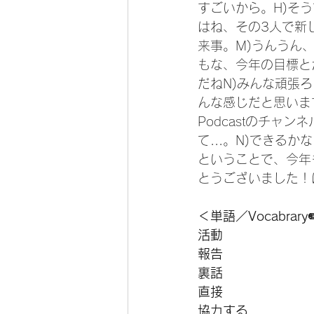
すごいから。H)そ
はね、その3人で新
来事。M)うんうん
もな、今年の目標と
だねN)みんな頑張ろ
んな感じだと思います
Podcastのチャ
て...。N)でき
ということで、今年
とうございました！
＜単語／Vocabrary
活動
報告
裏話
直接
協力する