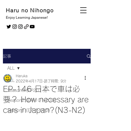
Haru no Nihongo
Enjoy Learning Japanese!
記事
ALL
Haruka
ALL
2022年4月17日
読了時間: 9分
EP-146 日本で車は必
Season3 (EP201-)
要？ How necessary are
Season2 (EP-101-200)
cars in Japan?(N3-N2)
Season1 (EP-1-100)