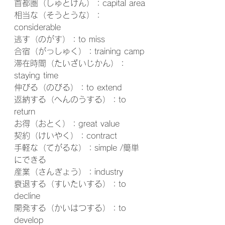
首都圏（しゅとけん）：capital area
相当な（そうとうな）：
considerable
逃す（のがす）：to miss
合宿（がっしゅく）：training camp
滞在時間（たいざいじかん）：
staying time
伸びる（のびる）：to extend
返納する（へんのうする）：to 
return
お得（おとく）：great value
契約（けいやく）：contract
手軽な（てがるな）：simple /簡単
にできる
産業（さんぎょう）：industry
衰退する（すいたいする）：to 
decline
開発する（かいはつする）：to 
develop