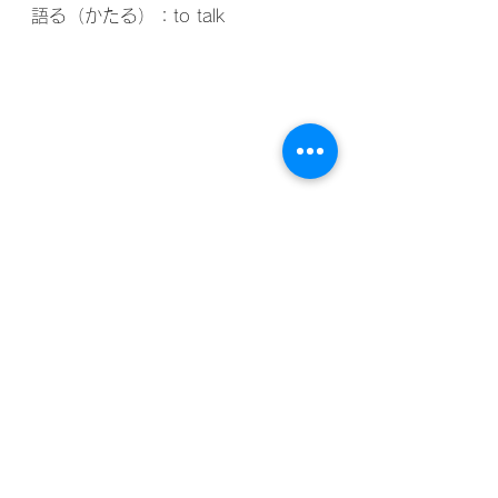
語る（かたる）：to talk
↓オンラインコミュニティ、ボーナ
スコンテンツはこちら
Join my online community!
Get exclusive content!
↓コーヒー買ってくれる方はこちら
☕️