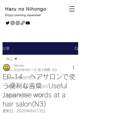
Haru no Nihongo
Enjoy Learning Japanese!
記事
ALL
Haruka
ALL
2020年8月11日
読了時間: 9分
EP-14 ヘアサロンで使
Season3 (EP201-)
う便利な言葉 Useful
Season2 (EP-101-200)
Japanese words at a
Season1 (EP-1-100)
hair salon(N3)
更新日：
2020年8月13日