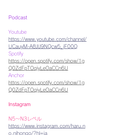
Podcast
Youtube
https://www.youtube.com/channel/
UCauyM-A8JIJ9NQcw5_jF00Q
Spotify
https://open.spotify.com/show/1g
Q0ZdFpTOqiyLeOaCCn6U
Anchor
https://open.spotify.com/show/1g
Q0ZdFpTOqiyLeOaCCn6U
Instagram
N5〜N3レベル
https://www.instagram.com/haru.n
o.nihongo/?hl=ja 