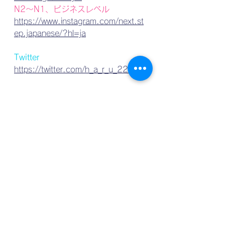
N2〜N1、ビジネスレベル
https://www.instagram.com/next.st
ep.japanese/?hl=ja
Twitter
https://twitter.com/h_a_r_u_222
オンラインレッスン
https://www.haru-no-
nihongo.com/course
Season1 (EP-1-100)