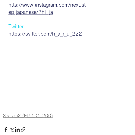
htts://www.instagram.com/next.st
ep.japanese/?hl=ja
Twitter
https://twitter.com/h_a_r_u_222
Season2 (EP-101-200)