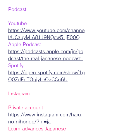
Podcast 
Youtube
https://www.youtube.com/channe
l/UCauyM-A8JIJ9NQcw5_jF00Q
Apple Podcast
https://podcasts.apple.com/jp/po
dcast/the-real-japanese-podcast-
Spotify
https://open.spotify.com/show/1g
Q0ZdFpTOqiyLeOaCCn6U
Instagram
Private account
https://www.instagram.com/haru.
no.nihongo/?hl=ja 
Learn advances Japanese