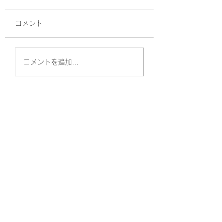
コメント
EP-199 新しいゼルダ
EP-198 保護猫
コメントを追加…
のゲームが最高すぎる
ました！ I adopte
Zelda Tears of the
rescued cat!
Kingdom is SO
GOOD!