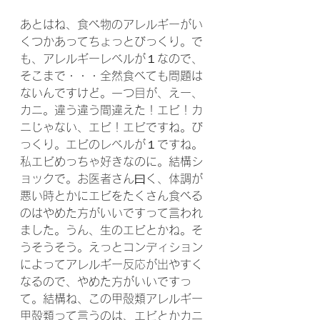
あとはね、食べ物のアレルギーがい
くつかあってちょっとびっくり。で
も、アレルギーレベルが１なので、
そこまで・・・全然食べても問題は
ないんですけど。一つ目が、えー、
カニ。違う違う間違えた！エビ！カ
ニじゃない、エビ！エビですね。び
っくり。エビのレベルが１ですね。
私エビめっちゃ好きなのに。結構シ
ョックで。お医者さん曰く、体調が
悪い時とかにエビをたくさん食べる
のはやめた方がいいですって言われ
ました。うん、生のエビとかね。そ
うそうそう。えっとコンディション
によってアレルギー反応が出やすく
なるので、やめた方がいいですっ
て。結構ね、この甲殻類アレルギー
甲殻類って言うのは、エビとかカニ