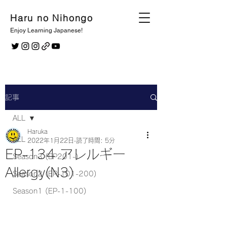
Haru no Nihongo
Enjoy Learning Japanese!
記事
ALL
Haruka
ALL
2022年1月22日
読了時間: 5分
EP-134 アレルギー
Season3 (EP201-)
Allergy(N3)
Season2 (EP-101-200)
Season1 (EP-1-100)