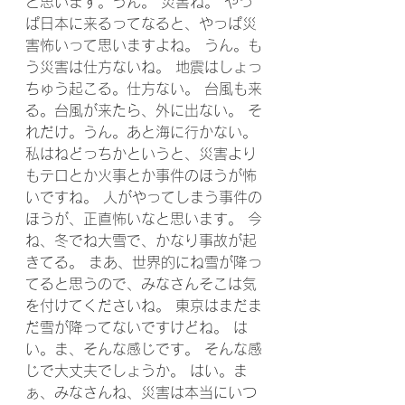
と思います。うん。 災害ね。 やっ
ぱ日本に来るってなると、やっぱ災
害怖いって思いますよね。 うん。も
う災害は仕方ないね。 地震はしょっ
ちゅう起こる。仕方ない。 台風も来
る。台風が来たら、外に出ない。 そ
れだけ。うん。あと海に行かない。 
私はねどっちかというと、災害より
もテロとか火事とか事件のほうが怖
いですね。 人がやってしまう事件の
ほうが、正直怖いなと思います。 今
ね、冬でね大雪で、かなり事故が起
きてる。 まあ、世界的にね雪が降っ
てると思うので、みなさんそこは気
を付けてくださいね。 東京はまだま
だ雪が降ってないですけどね。 は
い。ま、そんな感じです。 そんな感
じで大丈夫でしょうか。 はい。ま
ぁ、みなさんね、災害は本当にいつ