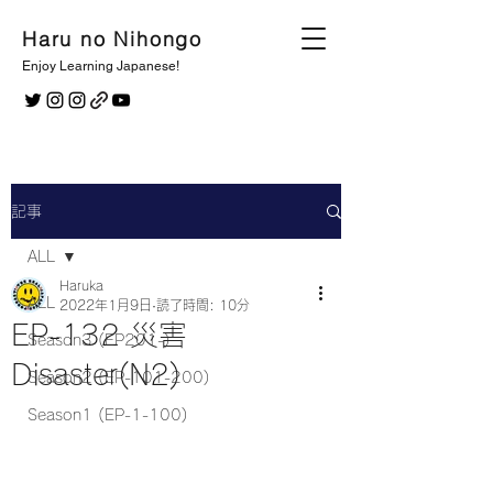
Haru no Nihongo
Enjoy Learning Japanese!
記事
ALL
Haruka
ALL
2022年1月9日
読了時間: 10分
EP-132 災害
Season3 (EP201-)
Disaster(N2)
Season2 (EP-101-200)
Season1 (EP-1-100)