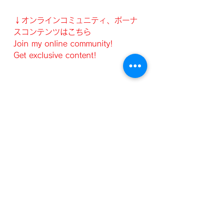
↓オンラインコミュニティ、ボーナ
スコンテンツはこちら
Join my online community!
Get exclusive content!
↓コーヒー買ってくれる方はこちら
☕️
　とっても喜びます。
Question Box
テーマのリクエスト待ってます
peing.net/en/therealjapanese