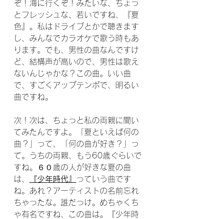
ぞ！海に行くぞ！みたいな、ちょっ
とフレッシュな、若いですね、『夏
色』。私はドライブとかで聴きます
し、みんなでカラオケで歌う時もあ
ります。でも、男性の曲なんですけ
ど、結構声が高いので、男性は歌え
ないんじゃかな？この曲。いい曲
で、すごくアップテンポで、明るい
曲ですね。
次！次は、ちょっと私の両親に聞い
てみたんですよ。「夏といえば何の
曲？」って、「何の曲が好き？」っ
て。うちの両親、もう60歳ぐらいで
すね。６０歳の人が好きな夏の曲
は、
『少年時代』
っていう曲です
ね。あれ？アーティストの名前忘れ
ちゃったな。誰だっけ。めちゃくち
ゃ有名ですね、この曲は。『少年時