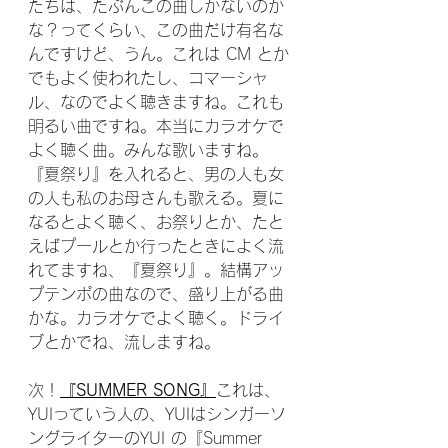
たちは、たぶんこの曲しかないのか
な？ってくらい、この曲だけ有名な
んですけど、うん。これは CM とか
でもよく使われたし、コマーシャ
ル、なのでよく聴きますね。これも
明るい曲ですね。本当にカラオケで
よく聴く曲。みんな歌いますね。
『夏祭り』を入れると、男の人も女
の人も私のお母さんも歌える。夏に
なるとよく聴く、お祭りとか、たと
えばプールとか行ったときによく流
れてますね、『夏祭り』。結構アッ
プテンポの曲なので、盛り上がる曲
かな。カラオケでよく聴く。ドライ
ブとかでね、流しますね。
次！
『SUMMER SONG』
これは、
YUIっていう人の、YUIはシンガーソ
ングライターのYUI の『Summer 