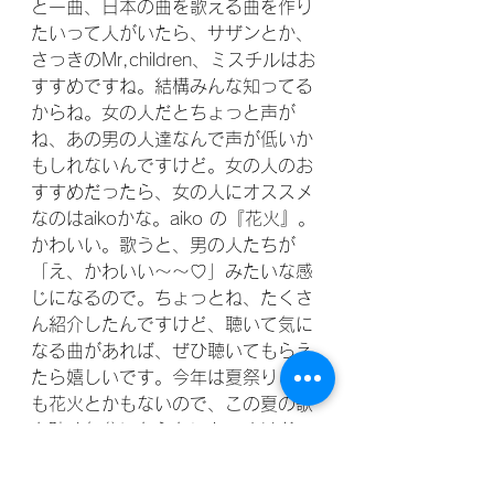
と一曲、日本の曲を歌える曲を作り
たいって人がいたら、サザンとか、
さっきのMr,children、ミスチルはお
すすめですね。結構みんな知ってる
からね。女の人だとちょっと声が
ね、あの男の人達なんで声が低いか
もしれないんですけど。女の人のお
すすめだったら、女の人にオススメ
なのはaikoかな。aiko の『花火』。
かわいい。歌うと、男の人たちが
「え、かわいい〜〜♡」みたいな感
じになるので。ちょっとね、たくさ
ん紹介したんですけど、聴いて気に
なる曲があれば、ぜひ聴いてもらえ
たら嬉しいです。今年は夏祭りとか
も花火とかもないので、この夏の歌
を聴く気分にならないんですけど
ね、こんな時こそ、家の中で夏の歌
を聴いて、少しでも気持ちをね、夏