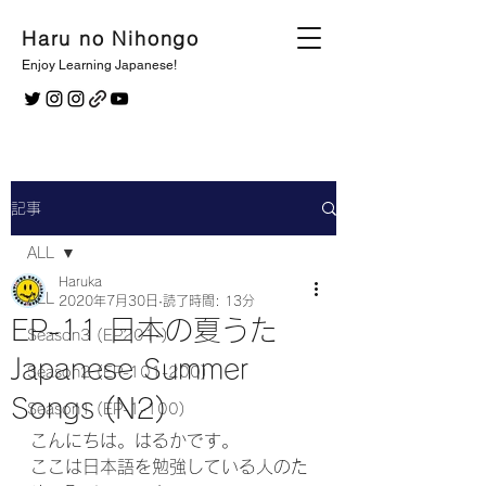
Haru no Nihongo
Enjoy Learning Japanese!
記事
ALL
Haruka
ALL
2020年7月30日
読了時間: 13分
EP-11 日本の夏うた
Season3 (EP201-)
Japanese Summer
Season2 (EP-101-200)
Songs (N2)
Season1 (EP-1-100)
こんにちは。はるかです。
ここは日本語を勉強している人のた