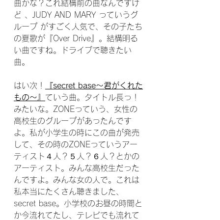
曲かな？これ結構前の曲なんですけ
ど 、JUDY AND MARY っていうグ
ループ がすごく人気で、その子たち
の夏歌が『Over Drive』。結構明る
い曲ですね。ドライブで聴きたい
曲。
はい次！
『secret base〜君がくれた
もの〜』
ていう曲。タイトル長っ！
みたいな。ZONEっていう、女性の
高校生のグループがあったんです
よ。私が小学生の時にこの曲が発売
して、その時のZONEっていうアー
ティスト４人？５人？６人？とかの
アーティスト。みんな高校生だった
んですよ。みんな女の人で。これは
私本当にたくさん聴きました、
secret base。小学校のお昼の時間と
か今流れてたし、テレビでも流れて